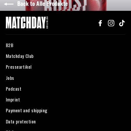
Back to Alle Produkte
Facebook
Instagr
Ti
B2B
Matchday Club
Presseartikel
Jobs
Podcast
Imprint
Payment and shipping
Data protection