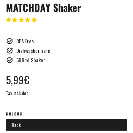
MATCHDAY Shaker
BPA Free
Dishwasher safe
500ml Shaker
Regular
5,99€
price
Tax included.
COLOUR
Black