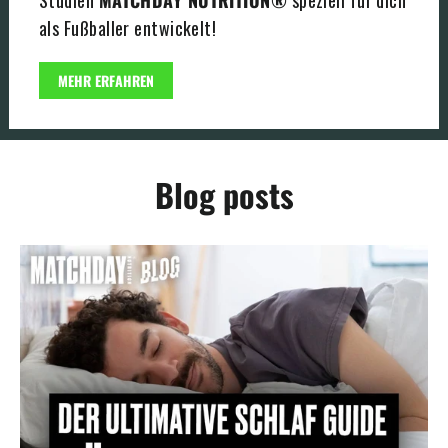
Studien
MATCHDAY NUTRITION®
speziell für dich
als Fußballer entwickelt!
MEHR ERFAHREN
Blog posts