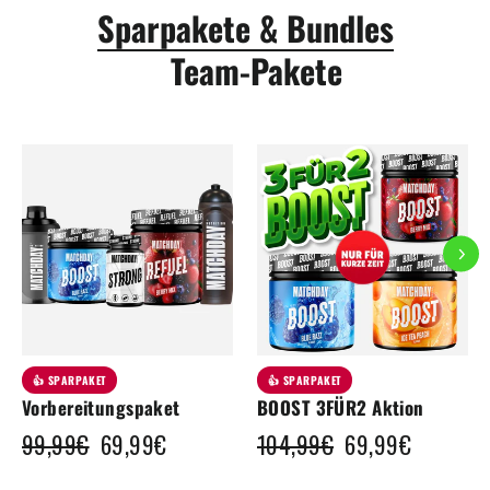
Sparpakete & Bundles
Team-Pakete
👍 SPARPAKET
👍 SPARPAKET
Vorbereitungspaket
BOOST 3FÜR2 Aktion
Normaler
99,99€
Sonderpreis
69,99€
Normaler
104,99€
Sonderpreis
69,99€
Preis
Preis