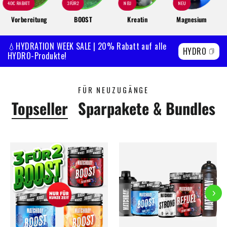
40€ RABATT
3FÜR2
NEU
NEU
Vorbereitung
BOOST
Kreatin
Magnesium
💧HYDRATION WEEK SALE | 20% Rabatt auf alle
HYDRO
HYDRO-Produkte!
FÜR NEUZUGÄNGE
Topseller
Sparpakete & Bundles