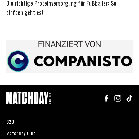
Die richtige Proteinversorgung für Fußballer: So
einfach geht es!
Facebook
Instagr
Ti
B2B
Matchday Club