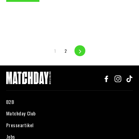
1
2
Vorwärts
Facebook
Instagr
Ti
B2B
Matchday Club
Presseartikel
Jobs