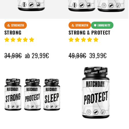
💪 STRENGTH
💪 STRENGTH
🛡️ IMMUNITY
STRONG
STRONG & PROTECT
Normaler
34,99€
Sonderpreis
ab 29,99€
Normaler
49,99€
Sonderpreis
39,99€
Preis
Preis