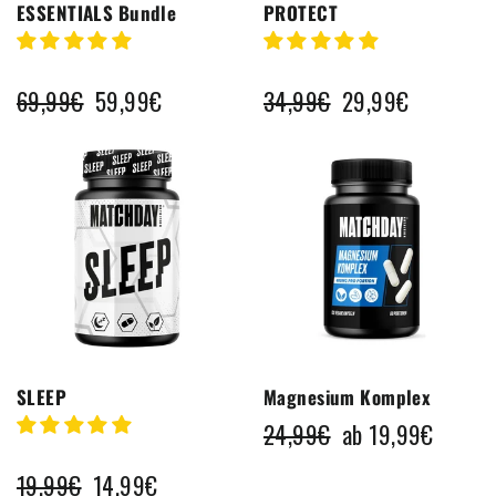
ESSENTIALS Bundle
PROTECT
Normaler
69,99€
Sonderpreis
59,99€
Normaler
34,99€
Sonderpreis
29,99€
Preis
Preis
SLEEP
Magnesium Komplex
Normaler
24,99€
Sonderpreis
ab 19,99€
Preis
Normaler
19,99€
Sonderpreis
14,99€