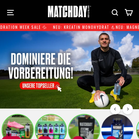
Direkt
Seitennavigation
Suche
Ei
zum
Inhalt
ATION WEEK SALE 💦
NEU: KREATIN MONOHYDRAT 💪
NEU: MAGNESI
Pause
Diashow