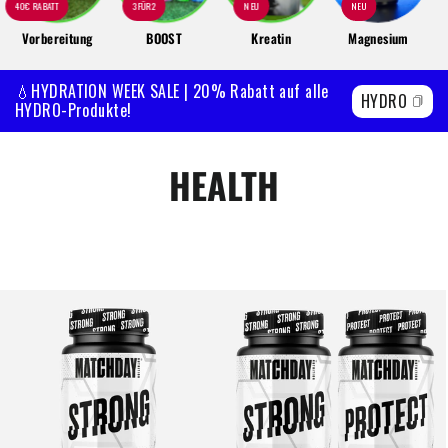
40€ RABATT
3FÜR2
NEU
NEU
Vorbereitung
BOOST
Kreatin
Magnesium
💧HYDRATION WEEK SALE | 20% Rabatt auf alle
HYDRO
HYDRO-Produkte!
HEALTH