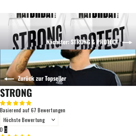
Nächster: STRONG & PROTECT
Zurück zur Topseller
STRONG
Basierend auf 67 Bewertungen
SORT BY
D