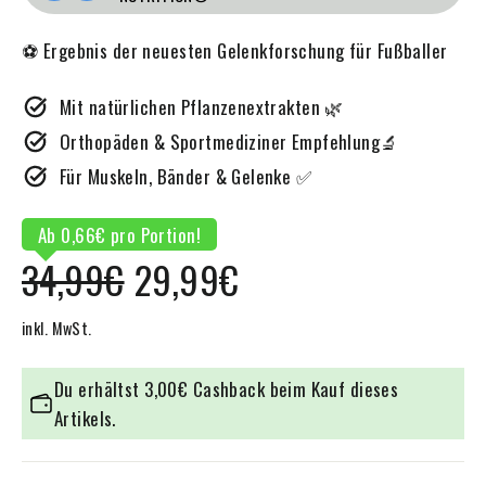
⚽ Ergebnis der neuesten Gelenkforschung für Fußballer
Mit natürlichen Pflanzenextrakten 🌿
Orthopäden & Sportmediziner Empfehlung🔬
Für Muskeln, Bänder & Gelenke ✅
Ab 0,66€ pro Portion!
Normaler
Sonderpreis
34,99€
29,99€
Preis
inkl. MwSt.
Du erhältst
3,00€
Cashback
beim Kauf dieses
Artikels.